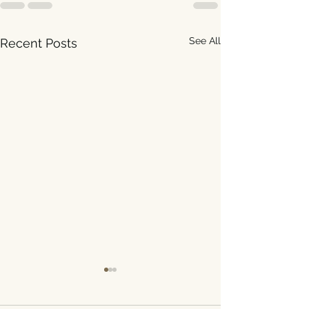
See All
Recent Posts